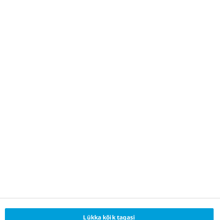
Ostke e-apteegist
Veebilehe kasutamine, küpsised ja vastutuse
välistamine
Võta meiega ühendust
Lükka kõik tagasi