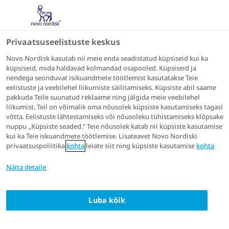
Privaatsuseelistuste keskus
Novo Nordisk kasutab nii meie enda seadistatud küpsiseid kui ka
küpsiseid, mida haldavad kolmandad osapooled. Küpsiseid ja
nendega seonduvat isikuandmete töötlemist kasutatakse Teie
eelistuste ja veebilehel liikumiste säilitamiseks. Küpsiste abil saame
pakkuda Teile suunatud reklaame ning jälgida meie veebilehel
Menopausi vaevuste
liikumist. Teil on võimalik oma nõusolek küpsiste kasutamiseks tagasi
võtta. Eelistuste lähtestamiseks või nõusoleku tühistamiseks klõpsake
ravi
nuppu „Küpsiste seaded.“ Teie nõusolek katab nii küpsiste kasutamise
kui ka Teie iskuandmete töötlemise. Lisateavet Novo Nordiski
privaatsuspoliitika
kohta
leiate siit ning küpsiste kasutamise
kohta
Näita detaile
Miski ei aita kipitustundest vabaneda?
Tupekuivus, valulik vahekord, kipitus ja
Luba kõik
korduvad kuseteede infektsioonid võivad
olla põhjustatud menopausi tõttu